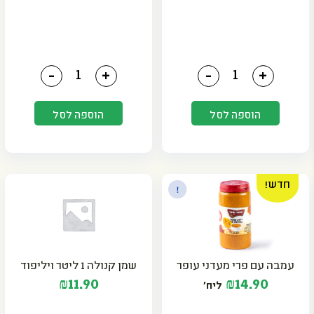
כמות של חומוס מסעדות משני
כמות של פלפל שומה 150 גר' משני
-
+
-
+
הוספה לסל
הוספה לסל
חדש!
עמבה עם פרי מעדני עופר
שמן קנולה 1 ליטר ויליפוד
₪
11.90
₪
14.90
ליח׳