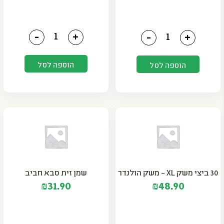
כמות של שמן קנולה 1 ליטר ויליפוד
כמות של עמבה עם פרי מעדני עופר
-
+
-
+
הוספה לסל
הוספה לסל
30 ביצי משק XL – משק הולנדר
שמן זית סבא חביב
₪
31.90
₪
48.90